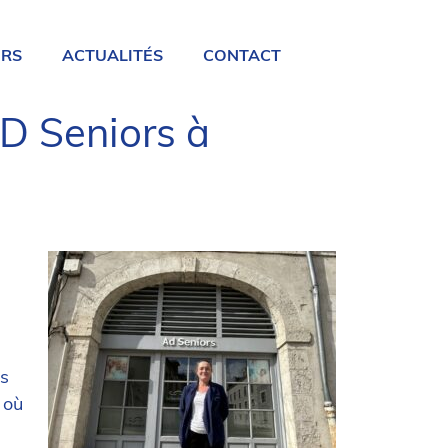
URS
ACTUALITÉS
CONTACT
AD Seniors à
ts
 où